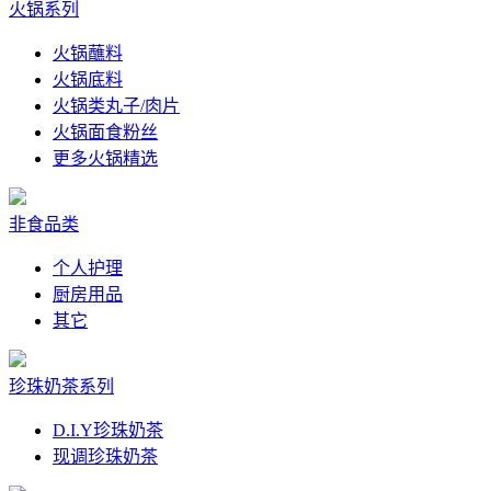
火锅系列
火锅蘸料
火锅底料
火锅类丸子/肉片
火锅面食粉丝
更多火锅精选
非食品类
个人护理
厨房用品
其它
珍珠奶茶系列
D.I.Y珍珠奶茶
现调珍珠奶茶