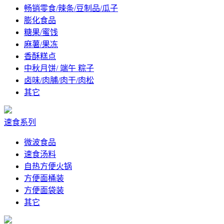
畅销零食/辣条/豆制品/瓜子
膨化食品
糖果/蜜饯
麻薯/果冻
香酥糕点
中秋月饼/ 端午 粽子
卤味/肉脯/肉干/肉松
其它
速食系列
微波食品
速食汤料
自热方便火锅
方便面桶装
方便面袋装
其它