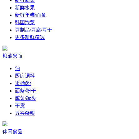
新鲜蔬菜
新鲜水果
新鲜年糕/面条
韩国泡菜
豆制品/豆腐/豆干
更多新鲜精选
粮油米面
油
厨房调料
米/面粉
面条/粉干
咸菜/罐头
干货
五谷杂粮
休闲食品