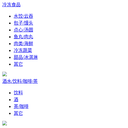
冷冻食品
水饺/云吞
包子/馒头
点心/汤圆
鱼丸/肉丸
肉类/海鲜
冷冻蔬菜
甜品/冰淇淋
其它
酒水/饮料/咖啡/茶
饮料
酒
茶/咖啡
其它