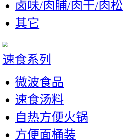
卤味/肉脯/肉干/肉松
其它
速食系列
微波食品
速食汤料
自热方便火锅
方便面桶装