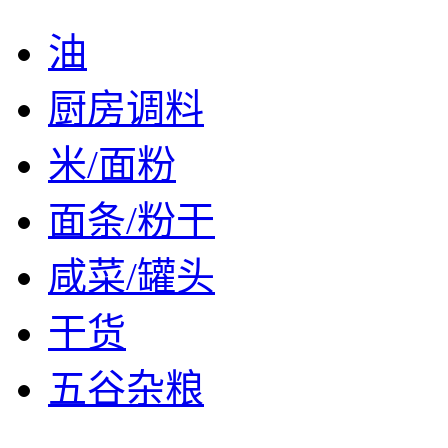
油
厨房调料
米/面粉
面条/粉干
咸菜/罐头
干货
五谷杂粮