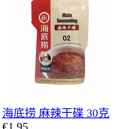
海底捞 麻辣干碟 30克
€1.95