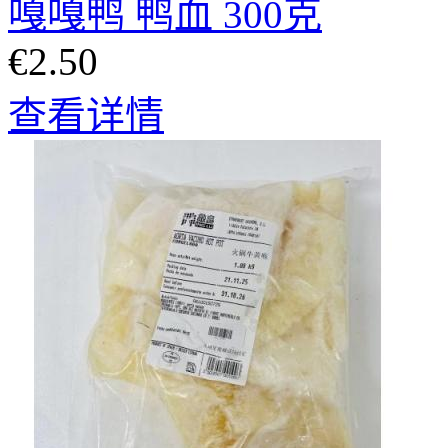
嘎嘎鸭 鸭血 300克
€2.50
查看详情