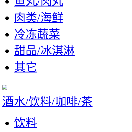
鱼丸/肉丸
肉类/海鲜
冷冻蔬菜
甜品/冰淇淋
其它
酒水/饮料/咖啡/茶
饮料