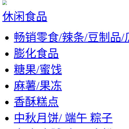
休闲食品
畅销零食/辣条/豆制品/
膨化食品
糖果/蜜饯
麻薯/果冻
香酥糕点
中秋月饼/ 端午 粽子