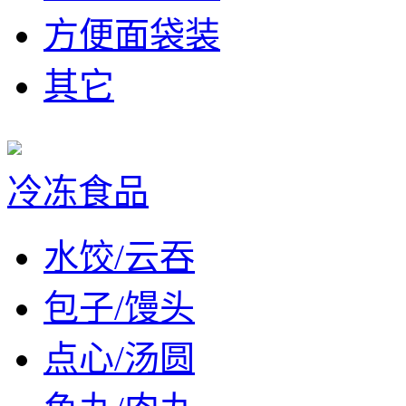
方便面袋装
其它
冷冻食品
水饺/云吞
包子/馒头
点心/汤圆