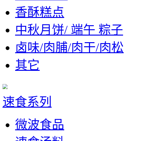
香酥糕点
中秋月饼/ 端午 粽子
卤味/肉脯/肉干/肉松
其它
速食系列
微波食品