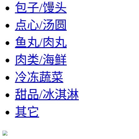
包子/馒头
点心/汤圆
鱼丸/肉丸
肉类/海鲜
冷冻蔬菜
甜品/冰淇淋
其它