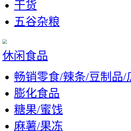
干货
五谷杂粮
休闲食品
畅销零食/辣条/豆制品/
膨化食品
糖果/蜜饯
麻薯/果冻