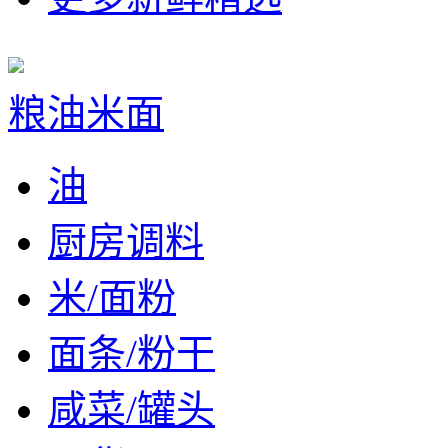
粮油米面
油
厨房调料
米/面粉
面条/粉干
咸菜/罐头