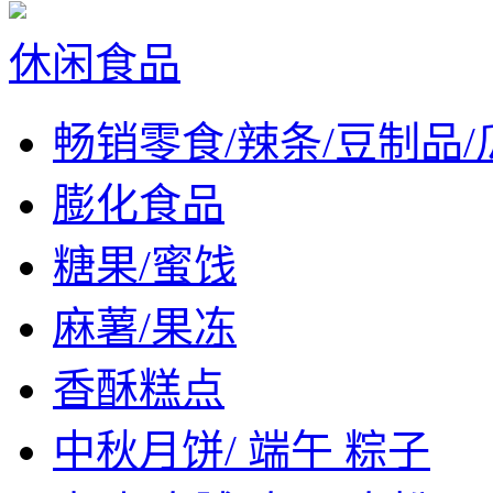
休闲食品
畅销零食/辣条/豆制品/
膨化食品
糖果/蜜饯
麻薯/果冻
香酥糕点
中秋月饼/ 端午 粽子