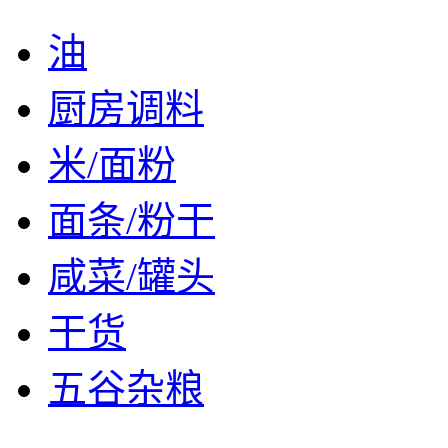
油
厨房调料
米/面粉
面条/粉干
咸菜/罐头
干货
五谷杂粮