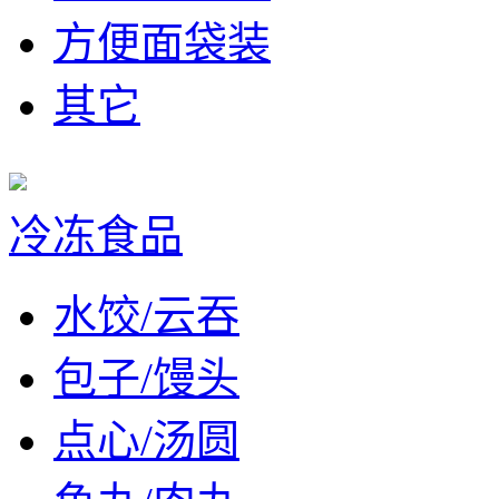
方便面袋装
其它
冷冻食品
水饺/云吞
包子/馒头
点心/汤圆