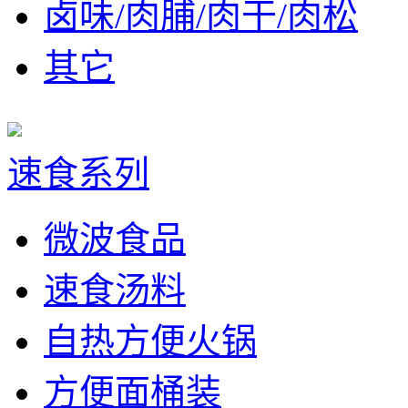
卤味/肉脯/肉干/肉松
其它
速食系列
微波食品
速食汤料
自热方便火锅
方便面桶装