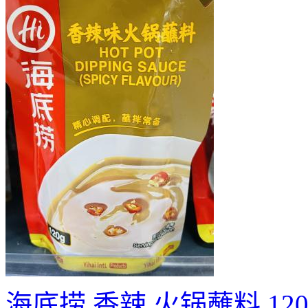
海底捞 香辣 火锅蘸料 120