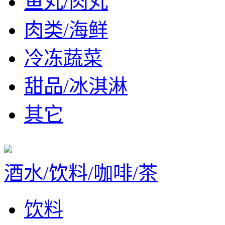
鱼丸/肉丸
肉类/海鲜
冷冻蔬菜
甜品/冰淇淋
其它
酒水/饮料/咖啡/茶
饮料