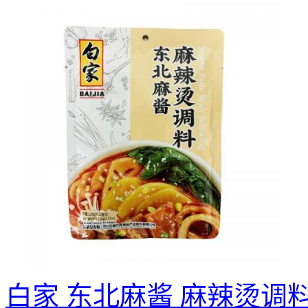
白家 东北麻酱 麻辣烫调料 