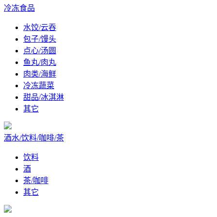
冷冻食品
水饺/云吞
包子/馒头
点心/汤圆
鱼丸/肉丸
肉类/海鲜
冷冻蔬菜
甜品/冰淇淋
其它
酒水/饮料/咖啡/茶
饮料
酒
茶/咖啡
其它