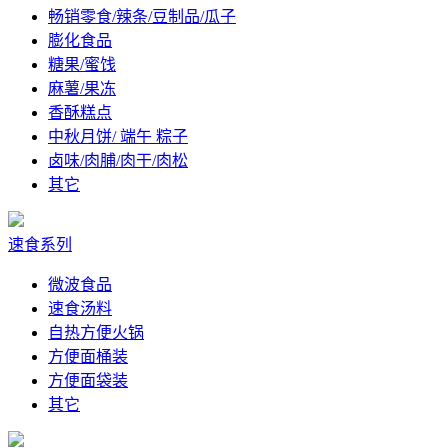
畅销零食/辣条/豆制品/瓜子
膨化食品
糖果/蜜饯
麻薯/果冻
香酥糕点
中秋月饼/ 端午 粽子
卤味/肉脯/肉干/肉松
其它
速食系列
微波食品
速食汤料
自热方便火锅
方便面桶装
方便面袋装
其它