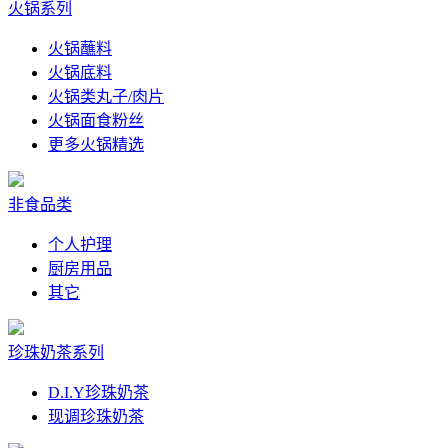
火锅系列
火锅蘸料
火锅底料
火锅类丸子/肉片
火锅面食粉丝
更多火锅精选
非食品类
个人护理
厨房用品
其它
珍珠奶茶系列
D.I.Y珍珠奶茶
现调珍珠奶茶