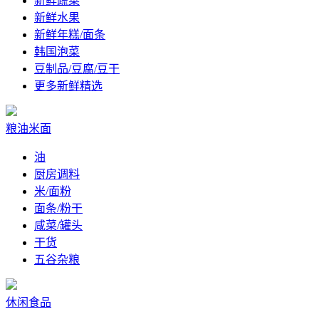
新鲜蔬菜
新鲜水果
新鲜年糕/面条
韩国泡菜
豆制品/豆腐/豆干
更多新鲜精选
粮油米面
油
厨房调料
米/面粉
面条/粉干
咸菜/罐头
干货
五谷杂粮
休闲食品