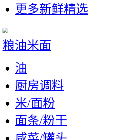
更多新鲜精选
粮油米面
油
厨房调料
米/面粉
面条/粉干
咸菜/罐头