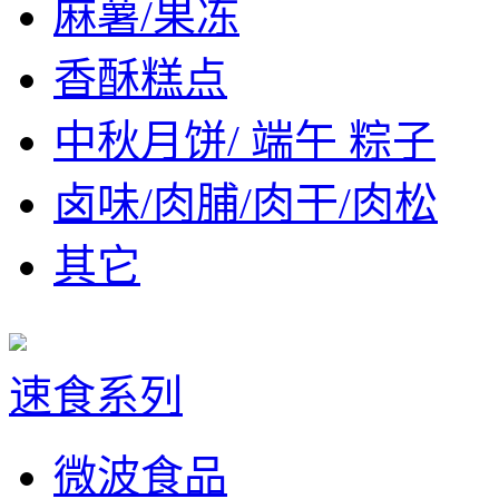
麻薯/果冻
香酥糕点
中秋月饼/ 端午 粽子
卤味/肉脯/肉干/肉松
其它
速食系列
微波食品