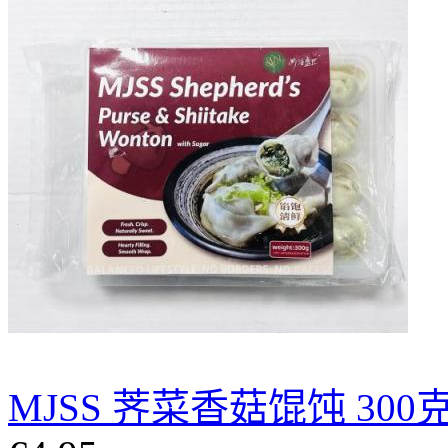
MJSS 荠菜香菇馄饨 300