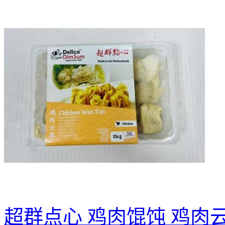
超群点心 鸡肉馄饨 鸡肉云吞