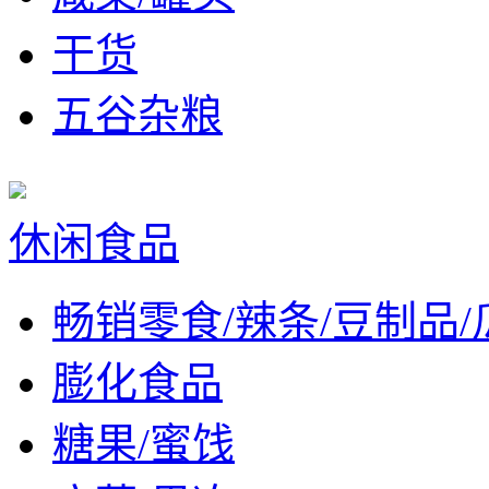
干货
五谷杂粮
休闲食品
畅销零食/辣条/豆制品/
膨化食品
糖果/蜜饯