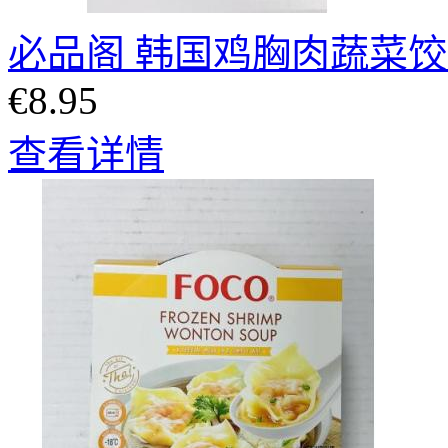
必品阁 韩国鸡胸肉蔬菜饺子
€8.95
查看详情