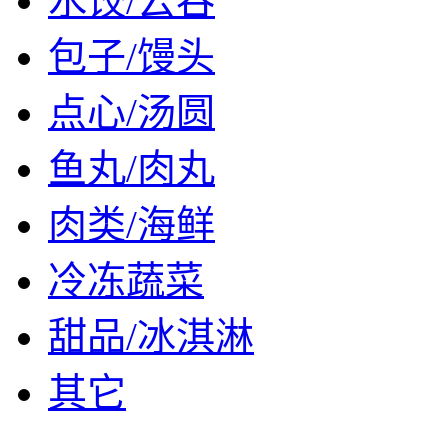
水饺/云吞
包子/馒头
点心/汤圆
鱼丸/肉丸
肉类/海鲜
冷冻蔬菜
甜品/冰淇淋
其它