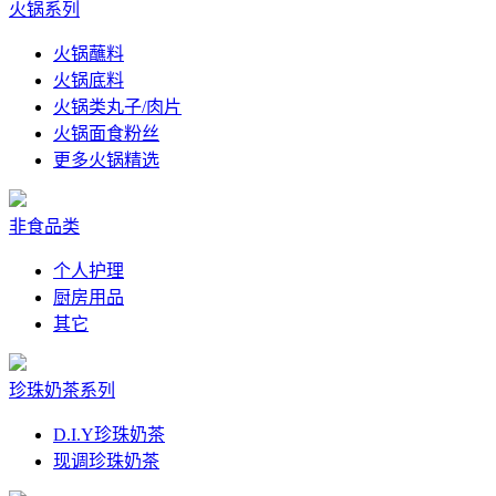
火锅系列
火锅蘸料
火锅底料
火锅类丸子/肉片
火锅面食粉丝
更多火锅精选
非食品类
个人护理
厨房用品
其它
珍珠奶茶系列
D.I.Y珍珠奶茶
现调珍珠奶茶