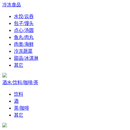
冷冻食品
水饺/云吞
包子/馒头
点心/汤圆
鱼丸/肉丸
肉类/海鲜
冷冻蔬菜
甜品/冰淇淋
其它
酒水/饮料/咖啡/茶
饮料
酒
茶/咖啡
其它