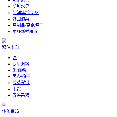
新鲜蔬菜
新鲜水果
新鲜年糕/面条
韩国泡菜
豆制品/豆腐/豆干
更多新鲜精选
粮油米面
油
厨房调料
米/面粉
面条/粉干
咸菜/罐头
干货
五谷杂粮
休闲食品