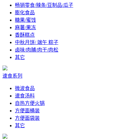
畅销零食/辣条/豆制品/瓜子
膨化食品
糖果/蜜饯
麻薯/果冻
香酥糕点
中秋月饼/ 端午 粽子
卤味/肉脯/肉干/肉松
其它
速食系列
微波食品
速食汤料
自热方便火锅
方便面桶装
方便面袋装
其它