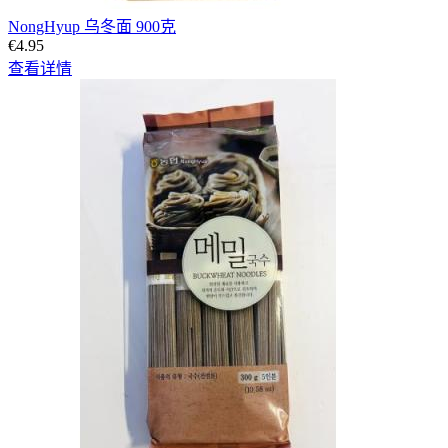
NongHyup 乌冬面 900克
€4.95
查看详情