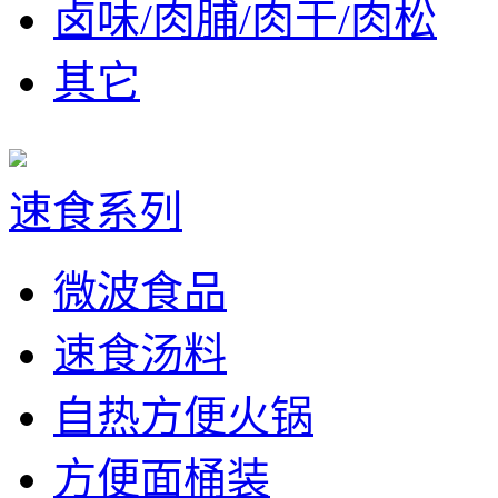
卤味/肉脯/肉干/肉松
其它
速食系列
微波食品
速食汤料
自热方便火锅
方便面桶装