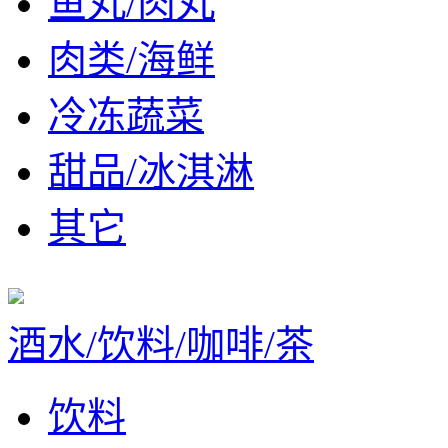
鱼丸/肉丸
肉类/海鲜
冷冻蔬菜
甜品/冰淇淋
其它
酒水/饮料/咖啡/茶
饮料