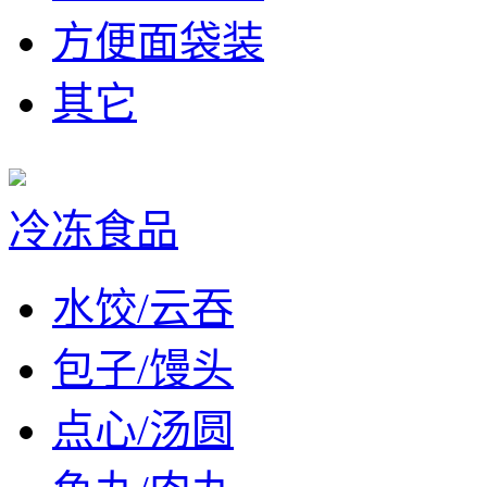
方便面袋装
其它
冷冻食品
水饺/云吞
包子/馒头
点心/汤圆