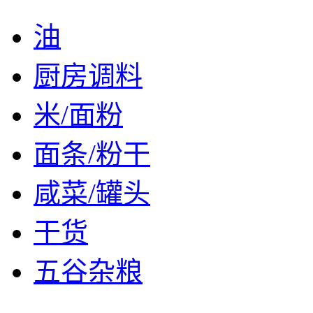
油
厨房调料
米/面粉
面条/粉干
咸菜/罐头
干货
五谷杂粮