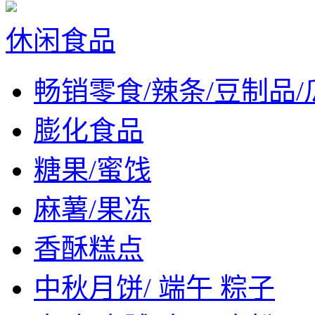
休闲食品
畅销零食/辣条/豆制品/
膨化食品
糖果/蜜饯
麻薯/果冻
香酥糕点
中秋月饼/ 端午 粽子