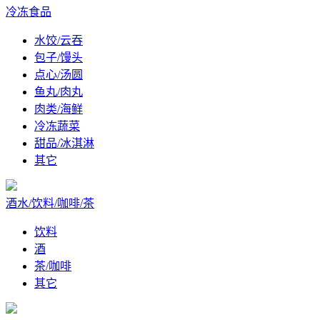
冷冻食品
水饺/云吞
包子/馒头
点心/汤圆
鱼丸/肉丸
肉类/海鲜
冷冻蔬菜
甜品/冰淇淋
其它
酒水/饮料/咖啡/茶
饮料
酒
茶/咖啡
其它