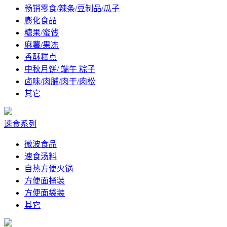
畅销零食/辣条/豆制品/瓜子
膨化食品
糖果/蜜饯
麻薯/果冻
香酥糕点
中秋月饼/ 端午 粽子
卤味/肉脯/肉干/肉松
其它
速食系列
微波食品
速食汤料
自热方便火锅
方便面桶装
方便面袋装
其它