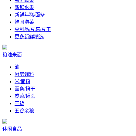
新鲜蔬菜
新鲜水果
新鲜年糕/面条
韩国泡菜
豆制品/豆腐/豆干
更多新鲜精选
粮油米面
油
厨房调料
米/面粉
面条/粉干
咸菜/罐头
干货
五谷杂粮
休闲食品