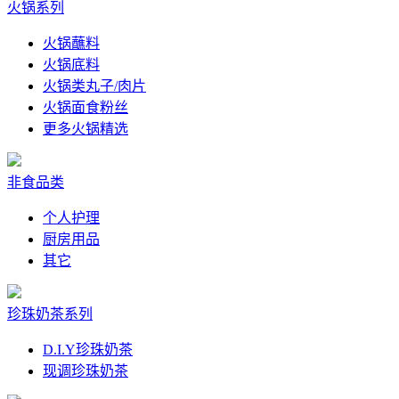
火锅系列
火锅蘸料
火锅底料
火锅类丸子/肉片
火锅面食粉丝
更多火锅精选
非食品类
个人护理
厨房用品
其它
珍珠奶茶系列
D.I.Y珍珠奶茶
现调珍珠奶茶