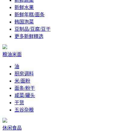
新鲜蔬菜
新鲜水果
新鲜年糕/面条
韩国泡菜
豆制品/豆腐/豆干
更多新鲜精选
粮油米面
油
厨房调料
米/面粉
面条/粉干
咸菜/罐头
干货
五谷杂粮
休闲食品