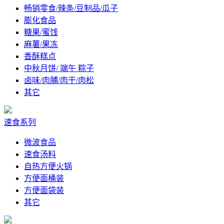
畅销零食/辣条/豆制品/瓜子
膨化食品
糖果/蜜饯
麻薯/果冻
香酥糕点
中秋月饼/ 端午 粽子
卤味/肉脯/肉干/肉松
其它
速食系列
微波食品
速食汤料
自热方便火锅
方便面桶装
方便面袋装
其它