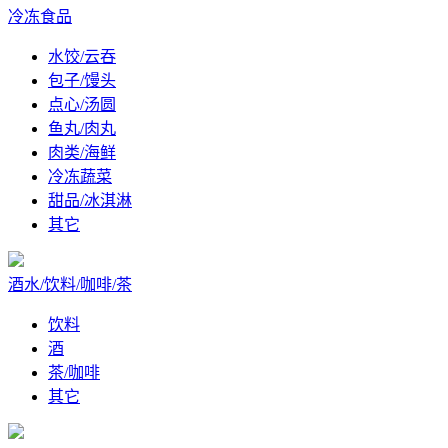
冷冻食品
水饺/云吞
包子/馒头
点心/汤圆
鱼丸/肉丸
肉类/海鲜
冷冻蔬菜
甜品/冰淇淋
其它
酒水/饮料/咖啡/茶
饮料
酒
茶/咖啡
其它