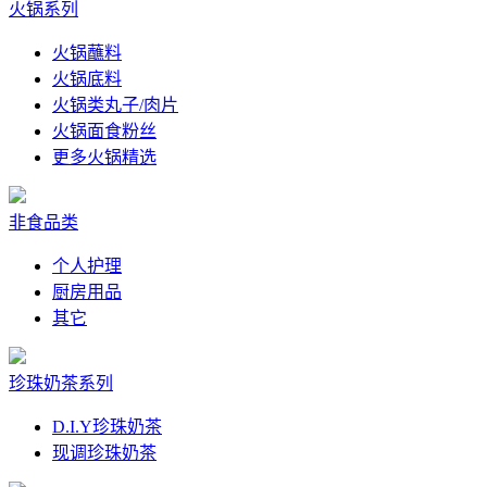
火锅系列
火锅蘸料
火锅底料
火锅类丸子/肉片
火锅面食粉丝
更多火锅精选
非食品类
个人护理
厨房用品
其它
珍珠奶茶系列
D.I.Y珍珠奶茶
现调珍珠奶茶