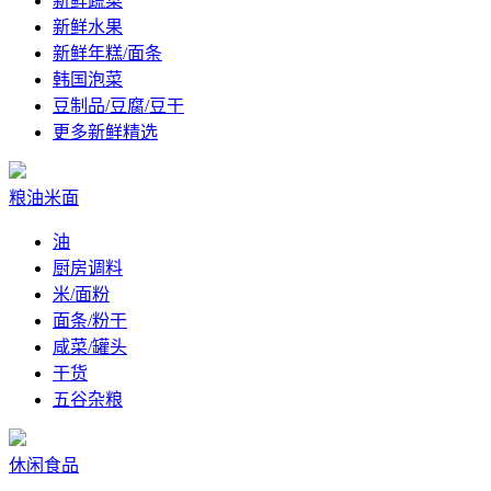
新鲜蔬菜
新鲜水果
新鲜年糕/面条
韩国泡菜
豆制品/豆腐/豆干
更多新鲜精选
粮油米面
油
厨房调料
米/面粉
面条/粉干
咸菜/罐头
干货
五谷杂粮
休闲食品