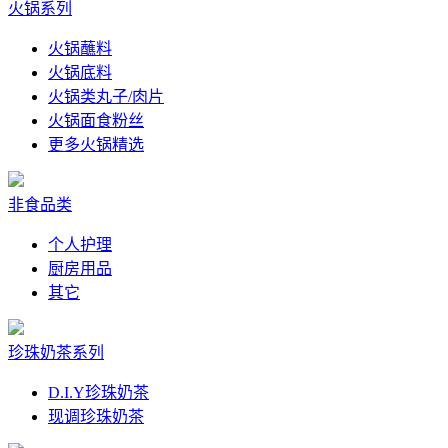
火锅系列
火锅蘸料
火锅底料
火锅类丸子/肉片
火锅面食粉丝
更多火锅精选
非食品类
个人护理
厨房用品
其它
珍珠奶茶系列
D.I.Y珍珠奶茶
现调珍珠奶茶