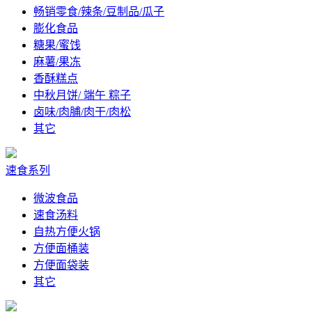
畅销零食/辣条/豆制品/瓜子
膨化食品
糖果/蜜饯
麻薯/果冻
香酥糕点
中秋月饼/ 端午 粽子
卤味/肉脯/肉干/肉松
其它
速食系列
微波食品
速食汤料
自热方便火锅
方便面桶装
方便面袋装
其它