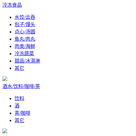
冷冻食品
水饺/云吞
包子/馒头
点心/汤圆
鱼丸/肉丸
肉类/海鲜
冷冻蔬菜
甜品/冰淇淋
其它
酒水/饮料/咖啡/茶
饮料
酒
茶/咖啡
其它