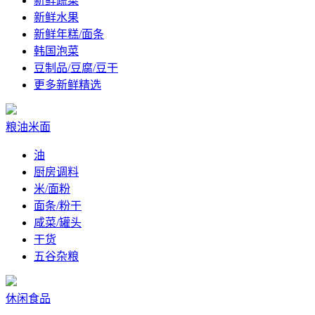
新鲜蔬菜
新鲜水果
新鲜年糕/面条
韩国泡菜
豆制品/豆腐/豆干
更多新鲜精选
粮油米面
油
厨房调料
米/面粉
面条/粉干
咸菜/罐头
干货
五谷杂粮
休闲食品