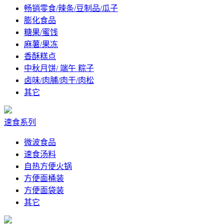
畅销零食/辣条/豆制品/瓜子
膨化食品
糖果/蜜饯
麻薯/果冻
香酥糕点
中秋月饼/ 端午 粽子
卤味/肉脯/肉干/肉松
其它
速食系列
微波食品
速食汤料
自热方便火锅
方便面桶装
方便面袋装
其它