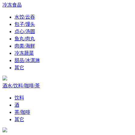
冷冻食品
水饺/云吞
包子/馒头
点心/汤圆
鱼丸/肉丸
肉类/海鲜
冷冻蔬菜
甜品/冰淇淋
其它
酒水/饮料/咖啡/茶
饮料
酒
茶/咖啡
其它