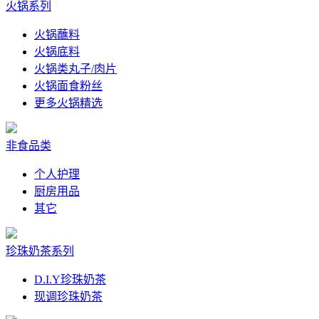
火锅系列
火锅蘸料
火锅底料
火锅类丸子/肉片
火锅面食粉丝
更多火锅精选
非食品类
个人护理
厨房用品
其它
珍珠奶茶系列
D.I.Y珍珠奶茶
现调珍珠奶茶