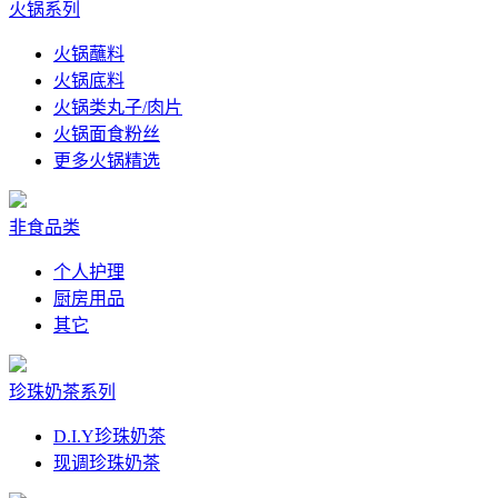
火锅系列
火锅蘸料
火锅底料
火锅类丸子/肉片
火锅面食粉丝
更多火锅精选
非食品类
个人护理
厨房用品
其它
珍珠奶茶系列
D.I.Y珍珠奶茶
现调珍珠奶茶