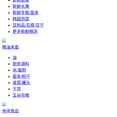
新鲜蔬菜
新鲜水果
新鲜年糕/面条
韩国泡菜
豆制品/豆腐/豆干
更多新鲜精选
粮油米面
油
厨房调料
米/面粉
面条/粉干
咸菜/罐头
干货
五谷杂粮
休闲食品