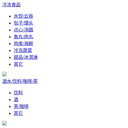
冷冻食品
水饺/云吞
包子/馒头
点心/汤圆
鱼丸/肉丸
肉类/海鲜
冷冻蔬菜
甜品/冰淇淋
其它
酒水/饮料/咖啡/茶
饮料
酒
茶/咖啡
其它