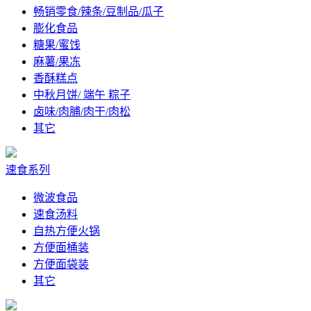
畅销零食/辣条/豆制品/瓜子
膨化食品
糖果/蜜饯
麻薯/果冻
香酥糕点
中秋月饼/ 端午 粽子
卤味/肉脯/肉干/肉松
其它
速食系列
微波食品
速食汤料
自热方便火锅
方便面桶装
方便面袋装
其它